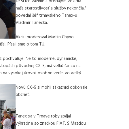
že si ich vážime a predajom vozidla
naša starostlivosť a služby nekončia,"
povedal šéf trnavského Tanex-u
Vladimír Tanečka.
Akciu moderoval Martin Chyno
al. Písali sme o tom TU.
ež pochvaľuje: "Je to moderné, dynamické,
 stopách pôvodnej CX-5, má veľkú šancu na
 na vysokej úrovni, osobne verím vo veľký
Novú CX-5 si mohli zákazníci dokonale
obzrieť.
Tanex sa v Trnave roky spájal
výhradne so značkou FIAT. S Mazdou