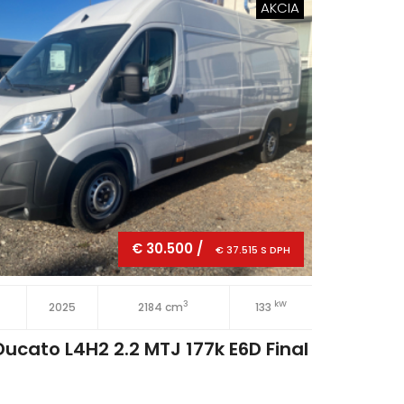
AKCIA
€ 30.500 /
€ 37.515 S DPH
3
kW
2025
2184 cm
133
5 dv
Ducato L4H2 2.2 MTJ 177k E6D Final
Nov