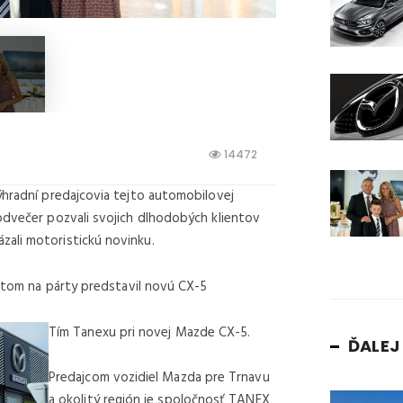
14472
ýhradní predajcovia tejto automobilovej
odvečer pozvali svojich dlhodobých klientov
ali motoristickú novinku.
entom na párty predstavil novú CX-5
Tím Tanexu pri novej Mazde CX-5.
ĎALE
Predajcom vozidiel Mazda pre Trnavu
a okolitý región je spoločnosť TANEX