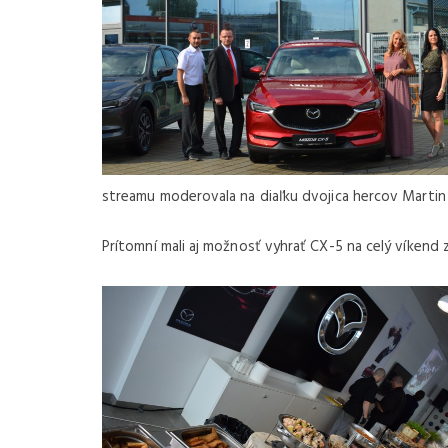
NOVINKA
streamu moderovala na diaľku dvojica hercov Martin 
Prítomní mali aj možnosť vyhrať CX-5 na celý víkend z
€ 29.140 /
€ 35.842 S DPH
3
kW
2024
0 cm
50
dvojk
-Doblo 50kWh 136k VAN L1
Fiat 
MTJ 180k