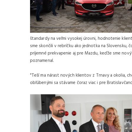
štandardy na veľmi vysokej úrovni, hodnotenie klie
sme skončili v rebríčku ako jednotka na Slovensku, čo
príjemné prekvapenie aj pre Mazdu, keďže sme nový d
poznamenal.
"Teší ma nárast nových klientov z Trnavy a okolia, ch
obľúbenými sa stávame čoraz viac i pre Bratislavčano