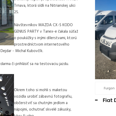
SKLADOM U NÁS
Trnava, ktorá sídli na Nitrianskej ulici
25.
Návštevníkov MAZDA CX-5 KODO
GENIUS PARTY v Tanex-e čakala súťaž
o poukážky s inými dílerstvami, ktorú
prostredníctvom internetového
Dejdar - Michal Kubovčík.
darma či prihlásiť sa na testovaciu jazdu.
€ 32.500 /
€ 39.975 S DPH
3
kW
abina valník 7 miest
2184 cm
132
Furgon
Okrem toho si mohli s maketou
vozidla urobiť zábavnú fotografiu,
Ducato MAXI Dvojkabína L4 2.2
Fiat 
občerstviť sa chutným jedlom a
 valník 7 miest
nápojmi, ochutnať skvelé zákusky,
kávu či víno.