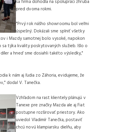
sa firma dohodla na spolupráci zhruba
pred dvoma rokmi.
"Prvý rok nášho showroomu bol veľmi
úspešný. Dokázali sme splniť všetky
ntov i Mazdy samotnej bolo vysoké, napokon
 sa týka kvality poskytovaných služieb. Išlo o
íler a hneď sme dosiahli takéto výsledky,"
odia k nám aj ľudia zo Záhoria, evidujeme, že
v," dodal V. Tanečka.
Vzhľadom na rast klientely plánujú v
Tanexe pre značky Mazda ale aj Fiat
postupne rozširovať priestory. Ako
uviedol Vladimír Tanečka, postaviť
chcú novú klampiarsku dielňu, aby