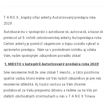
T A N E X , krajský víťaz ankety Autorizovaný predajca roka
2023!
Autobazar.eu v spolupráci s autobazar.sk, autovia.sk, a bazar.sk
priniesol už 9. ročník celoslovenskej ankety Autopredajca roka.
Cieľom ankety je pomôcť záujemcom o kúpu vozidla vybrať si
správneho predajcu. Nám sa v poslednom ročníku aj vďaka
Vám, našim spokojným zákazníkom poradilo získať
1. MIESTO v kategórii Autorizovaný predajca roka 2023!
Sme nesmierne hrdí že sme získali 1. miesto , a táto pozitívna
spätná väzba, ktorú máme od Vás našich zákazníkov je pre nás
nesmierne dôležitá. Aj touto cestou sa Vám chceme
poďakovať za Vašu prejavenú dôveru a tešíme sa na Vás pri
ďalších obchodných stretnutiach u nás v T A N E X Trnava.