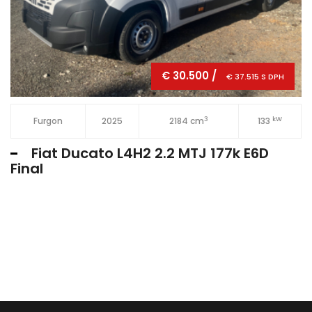
€ 30.500 /
€ 37.515 S DPH
3
kW
Furgon
2025
2184 cm
133
Fiat Ducato L4H2 2.2 MTJ 177k E6D
Final